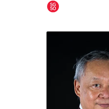
A JOURNEY OF
MARTIAL
APPRENTICESHIP
HOME
About S